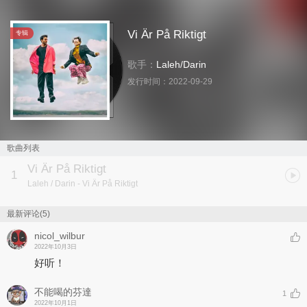
Vi Är På Riktigt
专辑
歌手：
Laleh
/
Darin
发行时间：
2022-09-29
歌曲列表
Vi Är På Riktigt
1
Laleh / Darin
- Vi Är På Riktigt
最新评论(5)
nicol_wilbur
2022年10月3日
好听！
不能喝的芬達
1
2022年10月1日