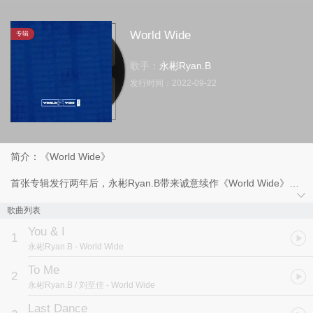
World Wide
专辑
歌手：
永彬Ryan.B
发行时间：
2022-09-22
简介：《World Wide》
首张专辑发行两年后，永彬Ryan.B带来诚意续作《World Wide》。
更加国际化的曲风，更加多变的叙事角度，这一次，永彬Ryan.B想
为乐迷们带来更加奇妙丰富的音乐体验。
歌曲列表
You & I
在《World Wide》里，永彬Ryan.B搭建了一个与爱相关的未来超高
1
永彬Ryan.B
- World Wide
度文明宇宙，一连串各种主题的爱情故事在这里并没有按照普遍的顺
叙、倒叙去进行，而是穿插链接。正如爱本身一般，难以捉摸，又似
To Me
2
乎有命运在背后穿针引线。以第六首SKIT为界，全专分成了饱满科幻
永彬Ryan.B / 刘至佳
- World Wide
感的上半部分和细致生活感的下半部分，伴随不时出现的念白，永彬
Ryan.B邀请听众进行了一次上天入地、穿梭时光的爱情旅航。
Last Dance