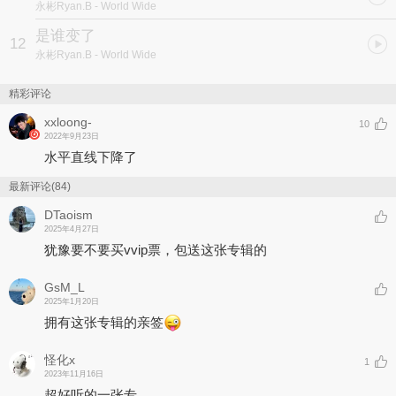
永彬Ryan.B
- World Wide
哪怕回去的时间只够和你跳一支舞。
是谁变了
12
04. 错过的爱
永彬Ryan.B
- World Wide
反省的旅程，
像是阴天穿越峡谷。
精彩评论
过往的错误像冷雨滴下，
希望乌云散去，
xxloong-
10
你会如同阳光一样出现在眼前。
2022年9月23日
水平直线下降了
05. 飞蛾扑火
陷进不该有的爱，
最新评论(84)
你先脱了身，
让我的坚持显得可笑。
DTaoism
被嘲笑的飞蛾扑火，
2025年4月27日
只为那一刻的温存。
犹豫要不要买vvip票，包送这张专辑的
06. SKIT
GsM_L
I’m still mad about you…after traveling World Wide.
2025年1月20日
拥有这张专辑的亲签
07. She’s Gone
终于到去见你的时候了，
怪化x
去完成之前的约定。
1
2023年11月16日
体贴的你刚才悄悄来过了吧，
超好听的一张专