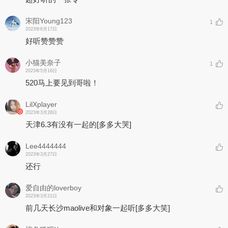
不要担心，
以后我们能一直在一起。
宋阳Young123
1
08. 唯你引力
2023年6月17日
看到你的第一眼，
好听赞赞赞
就触发了“唯你引力”。
情不自禁被你吸引，
小猫美奈子
1
难以形容的奇妙体会，
2023年5月16日
只想了解你多一些。
520马上要见到哥啦！
09. Seaside Story
LilXplayer
沙滩上曾经的甜蜜，
2023年3月28日
如同破碎梦境。
天津6.3有没有一起的
[多多大哭]
幻想还能和你相遇，
但现实…
还是将回忆沉入海底吧。
Lee4444444
2023年3月27日
10. 我的罪名
还行
有些笨的我遇到了聪明的你，
天天都在踩雷区。
爱自由的loverboy
你是不是真的在生气？
2023年3月21日
不敢问，
前几天长沙maolive和对象一起听
[多多大笑]
问了我的罪名又加一条。