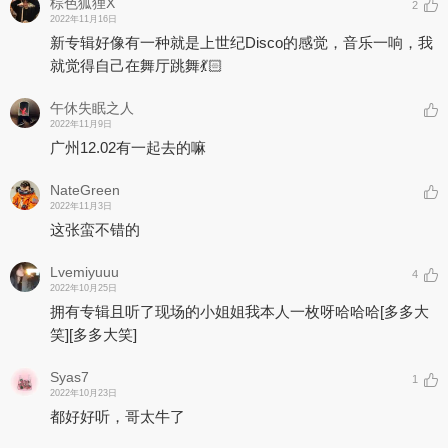
棕色狐狸X
2
11. DX3906
2022年11月16日
十分契合的爱，
新专辑好像有一种就是上世纪Disco的感觉，音乐一响，我
如同开启全速的飞船。
就觉得自己在舞厅跳舞💃🏻
穿越星河，
跨过时间，
永不停息的星际旅行。
午休失眠之人
2022年11月9日
12. 是谁变了
广州12.02有一起去的嘛
不知道是什么时候，
我们活成了彼此讨厌的模样。
NateGreen
为了在一起而在一起，
2022年11月3日
时间下的阴谋，
这张蛮不错的
爱是最终的受害者。
Lvemiyuuu
4
2022年10月25日
拥有专辑且听了现场的小姐姐我本人一枚呀哈哈哈
[多多大
笑]
[多多大笑]
Syas7
1
2022年10月23日
都好好听，哥太牛了