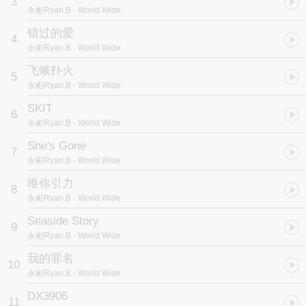
3
永彬Ryan.B
- World Wide
力求每一首歌能让乐迷表达情绪、获得安慰、或是寻来答案，永彬
Ryan.B将所有的思考、感悟精心打磨成《World Wide》宇宙，希望
错过的爱
4
能够成为你喜爱流连的乐土。
永彬Ryan.B
- World Wide
01. You & I
飞蛾扑火
5
以城市霓虹为赛道，
永彬Ryan.B
- World Wide
意外开启爱的竞速游戏。
微醺状态正好，
SKIT
6
你让这灯光有些恍惚又美丽。
永彬Ryan.B
- World Wide
整座城市的夜晚现在只属于你我两人。
She's Gone
7
02. To Me (feat.刘至佳）
永彬Ryan.B
- World Wide
超越界限的爱，
唯你引力
注定不会被祝福，
8
结局可能是毁灭又如何？
永彬Ryan.B
- World Wide
依旧要奔向对方，
Seaside Story
拥入怀抱。
9
永彬Ryan.B
- World Wide
03. Last Dance
我的罪名
做一个疯狂科学家，
10
永彬Ryan.B
- World Wide
时间规则不去在乎。
只要能再见到你，
DX3906
11
那我就要一次一次按下按键，