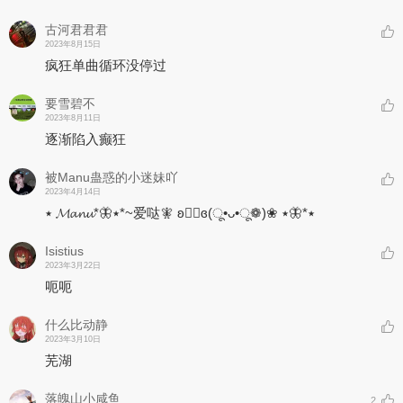
古河君君君
2023年8月15日
疯狂单曲循环没停过
要雪碧不
2023年8月11日
逐渐陷入癫狂
被Manu蛊惑的小迷妹吖
2023年4月14日
٭ 𝓜𝓪𝓷𝓾*🦋٭*~爱哒🧚‍ ʚ♡⃛ɞ(ू•ᴗ•ू❁)❀ ٭*🦋٭
Isistius
2023年3月22日
呃呃
什么比动静
2023年3月10日
芜湖
落魄山小咸鱼
2