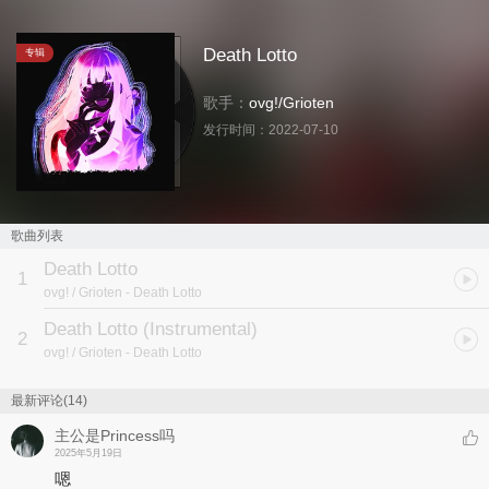
Death Lotto
专辑
歌手：
ovg!
/
Grioten
发行时间：
2022-07-10
歌曲列表
Death Lotto
1
ovg! / Grioten
- Death Lotto
Death Lotto (Instrumental)
2
ovg! / Grioten
- Death Lotto
最新评论(14)
主公是Princess吗
2025年5月19日
嗯