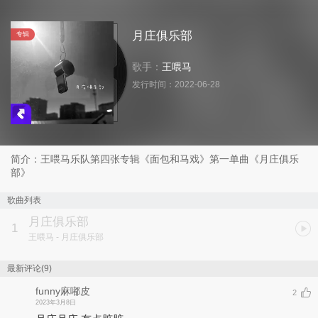
月庄俱乐部
专辑
歌手：
王喂马
发行时间：
2022-06-28
简介：王喂马乐队第四张专辑《面包和马戏》第一单曲《月庄俱乐
部》
歌曲列表
月庄俱乐部
1
王喂马
- 月庄俱乐部
最新评论(9)
funny麻嘟皮
2
2023年3月8日