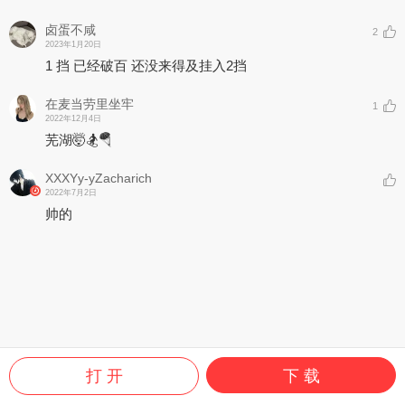
卤蛋不咸
2
2023年1月20日
1 挡 已经破百 还没来得及挂入2挡
在麦当劳里坐牢
1
2022年12月4日
芜湖🤯🏂🪂
XXXYy-yZacharich
2022年7月2日
帅的
打 开
下 载