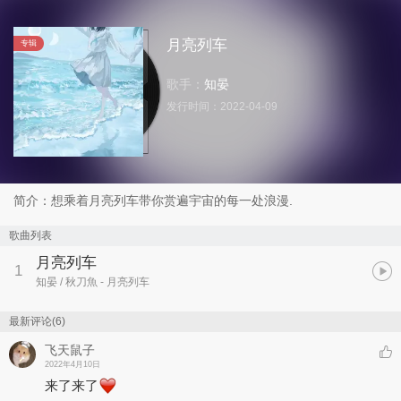
月亮列车
专辑
歌手：
知晏
发行时间：
2022-04-09
简介：想乘着月亮列车带你赏遍宇宙的每一处浪漫.
歌曲列表
月亮列车
1
知晏 / 秋刀魚
- 月亮列车
最新评论(6)
飞天鼠子
2022年4月10日
来了来了