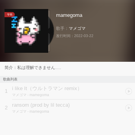
mamegoma
专辑
歌手：
マメゴマ
发行时间：
2022-03-22
简介：私は理解できません.....
歌曲列表
i like It（ウルトラマン remix）
1
マメゴマ
- mamegoma
ransom (prod by lil tecca)
2
マメゴマ
- mamegoma