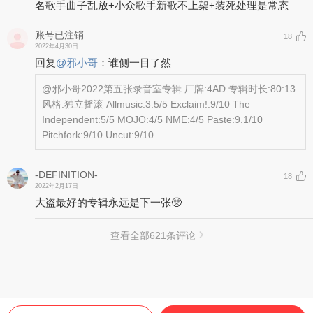
名歌手曲子乱放+小众歌手新歌不上架+装死处理是常态
账号已注销
18
2022年4月30日
回复
@
邪小哥
：
谁侧一目了然
@邪小哥
2022第五张录音室专辑 厂牌:4AD 专辑时长:80:13
风格:独立摇滚 Allmusic:3.5/5 Exclaim!:9/10 The
Independent:5/5 MOJO:4/5 NME:4/5 Paste:9.1/10
Pitchfork:9/10 Uncut:9/10
-DEFINITION-
18
2022年2月17日
大盗最好的专辑永远是下一张🥺
查看全部
621
条评论