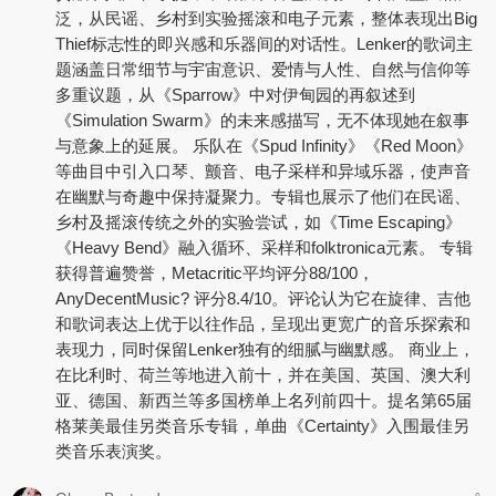
泛，从民谣、乡村到实验摇滚和电子元素，整体表现出Big
Thief标志性的即兴感和乐器间的对话性。Lenker的歌词主
题涵盖日常细节与宇宙意识、爱情与人性、自然与信仰等
多重议题，从《Sparrow》中对伊甸园的再叙述到
《Simulation Swarm》的未来感描写，无不体现她在叙事
与意象上的延展。 乐队在《Spud Infinity》《Red Moon》
等曲目中引入口琴、颤音、电子采样和异域乐器，使声音
在幽默与奇趣中保持凝聚力。专辑也展示了他们在民谣、
乡村及摇滚传统之外的实验尝试，如《Time Escaping》
《Heavy Bend》融入循环、采样和folktronica元素。 专辑
获得普遍赞誉，Metacritic平均评分88/100，
AnyDecentMusic? 评分8.4/10。评论认为它在旋律、吉他
和歌词表达上优于以往作品，呈现出更宽广的音乐探索和
表现力，同时保留Lenker独有的细腻与幽默感。 商业上，
在比利时、荷兰等地进入前十，并在美国、英国、澳大利
亚、德国、新西兰等多国榜单上名列前四十。提名第65届
格莱美最佳另类音乐专辑，单曲《Certainty》入围最佳另
类音乐表演奖。