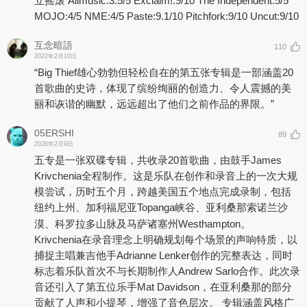
立摇滚 Allmusic:3.5/5 Exclaim!:9/10 The Independent:5/5
MOJO:4/5 NME:4/5 Paste:9.1/10 Pitchfork:9/10 Uncut:9/10
互念暗語
110
2022年2月10日
“Big Thief雄心勃勃但轻松自在的第五张专辑是一部涵盖20
首歌曲的史诗，体现了缤纷绚丽的创造力、令人震撼的美
丽和诙谐的幽默，远远超出了他们之前作品的界限。”
05ERSHI
89
2026年2月9日
五专是一张双碟专辑，共收录20首歌曲，由鼓手James
Krivchenia全程制作。这是乐队在创作和录音上的一次大规
模尝试，历时五个月，跨越美国五个地点完成录制，包括
纽约上州、加利福尼亚Topanga峡谷、亚利桑那索诺兰沙
漠、科罗拉多山脉及马萨诸塞州Westhampton。
Krivchenia在录音理念上明确规划每个场景的声响特质，以
捕捉主唱兼吉他手Adrianne Lenker创作的完整表达，同时
标志着乐队首次不与长期制作人Andrew Sarlo合作。此次录
音还引入了第五位乐手Mat Davidson，在亚利桑那的部分
贡献了人声和小提琴，增强了音色层次。 专辑涵盖风格广