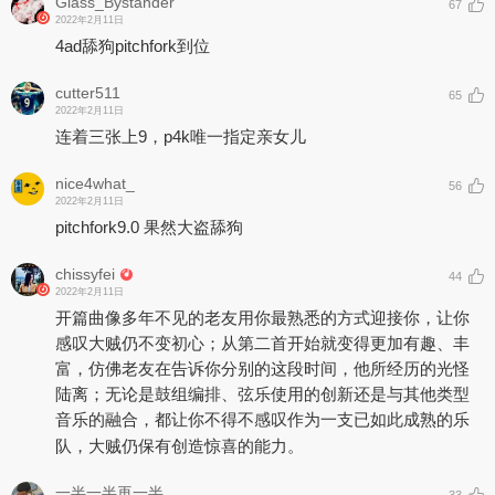
Glass_Bystander
67
2022年2月11日
4ad舔狗pitchfork到位
cutter511
65
2022年2月11日
连着三张上9，p4k唯一指定亲女儿
nice4what_
56
2022年2月11日
pitchfork9.0 果然大盗舔狗
chissyfei
44
2022年2月11日
开篇曲像多年不见的老友用你最熟悉的方式迎接你，让你
感叹大贼仍不变初心；从第二首开始就变得更加有趣、丰
富，仿佛老友在告诉你分别的这段时间，他所经历的光怪
陆离；无论是鼓组编排、弦乐使用的创新还是与其他类型
音乐的融合，都让你不得不感叹作为一支已如此成熟的乐
队，大贼仍保有创造惊喜的能力。
一半一半再一半_
33