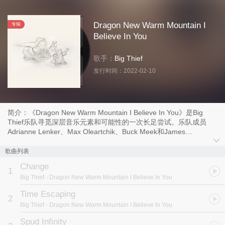
Dragon New Warm Mountain I
专辑
Believe In You
歌手：
Big Thief
发行时间：
2022-02-10
简介：《Dragon New Warm Mountain I Believe In You》是Big
Thief乐队寻觅深层音乐元素和可能性的一次长足尝试。乐队成员
Adrianne Lenker、Max Oleartchik、Buck Meek和James
Krivchenia决定将2020年前后感受到的关于个人、音乐、家庭的成长
拆分为四段截然不同的录音记录，分别在纽约、多盘加峡谷、落基山
歌曲列表
脉、亚利桑那州土桑市等地完成，创作五月形成45首曲目，最终选出
Change
20首入选专辑，形成一场流畅真挚的大冒险。开诚布公、绝不教条，
1
Big Thief
- Dragon New Warm Mountain I Believe In You
所有Big Thief之前专辑中的特质都再次被放大，呈现出更深、更宽、
更多的神秘感。
Time Escaping
2
Big Thief
- Dragon New Warm Mountain I Believe In You
Spud Infinity