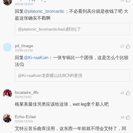
2022年7月21日
回复
@
platonic_bromantic
：
不必看到高分就是收钱了吧 大
盗这张确实不戳啊
@platonic_bromantic
4ad💰到位了
pil_Image
27
2024年1月13日
回复
@
Ki-raaKuin
：
一张专辑比一个团强，这是怎么个比较
法🤔
@Ki-raaKuin
龙新暖山比BCNR更强
locataire_iffv
22
2023年2月6日
格莱美最佳另类应该给这张，wet leg拿个新人吧
Echo-Eclair
18
2023年7月22日
艾特云音乐曲库没用，这东西一年前就不理会艾特了，同