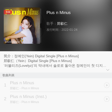
Plus n Minus
专辑
歌手：
郑叡仁
发行时间：
2022-01-24
简介：정예인(Yein) Digital Single [Plus n Minus]
郑叡仁（Yein）Digital Single [Plus n Minus]
‘러블리즈(Lovelyz)’의 막내에서 솔로로 돌아온 정예인이 첫 디지털
싱글 ‘Plus n Minus’를 발매한다.
从“Lovelyz”的忙内到SOLO归来的郑叡仁将发行首张数字单曲《Plus
歌曲列表
n Minus》。
Plus n Minus
1
郑叡仁
- Plus n Minus
청순하면서 사랑스러운 ‘러블리즈(Lovelyz)’의 막내로 대중들에게 많
은 사랑을 받은 정예인이 데뷔 7년 만에 첫 솔로로 데뷔하며 디지털
Plus n Minus (Inst.)
2
싱글 ‘Plus n Minus’ 발매를 시작으로 이전과는 또 다른 매력을 선보
郑叡仁
- Plus n Minus
인다.
清纯又 可爱的“Lovelyz ”的忙 内，深 受 大 众 喜爱的郑 叡 仁在 出