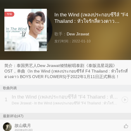
In the Wind (เพลงประกอบซีรีส์ "F4
专辑
Thailand : หัวใจรักสี่ดวงดาว
BOYS OVER FLOWERS")
歌手：
Dew Jirawat
发行时间：
2022-01-10
简介：泰国男艺人Dew Jirawat倾情献唱泰剧《泰版流星花园》
OST，单曲《In the Wind (เพลงประกอบซีรีส์ F4 Thailand : หัวใจรักสี่
ดวงดาว BOYS OVER FLOWERS)于2022年1月11日正式释出！
歌曲列表
In the Wind (เพลงประกอบซีรีส์ "F4 Thailand : หัวใจรักสี่ดวงดาว BOYS OVER FLOWERS")
1
Dew Jirawat
- In the Wind (เพลงประกอบซีรีส์ "F4 Thailand : หัวใจรักสี่ดวงดาว BOYS OVER FLOWERS")
最新评论(47)
故山载月
2023年4月13日