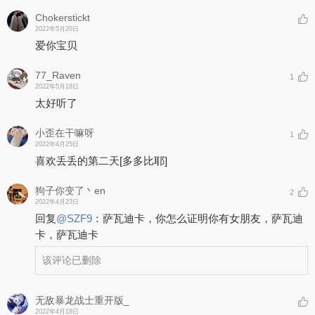
Chokerstickt
2022年5月20日
爱你宝贝
77_Raven
1
2022年5月18日
太好听了
小歪在干嘛呀
1
2022年4月25日
喜欢丢丢的第二天
[多多比耶]
狗子你变了丶en
2
2022年4月23日
回复
@
SZF9
：
萨瓦迪卡，你怎么证明你有女朋友，萨瓦迪
卡，萨瓦迪卡
该评论已删除
无敌暴龙战士重开版_
2022年4月18日