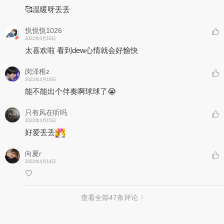
🥰温暖呀丢丢
悦悦悦1026
2022年4月18日
太喜欢啦 看到dew心情就会好愉快
闵泽稚z
2022年4月16日
能不能出个伴奏啊球球了😭
只有风在听吗
2022年4月15日
好爱丢丢
向夏r
2022年4月14日
♡
查看全部
47
条评论