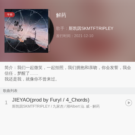
解药
专辑
歌手：
斯凯因SKMTFTRIPLEY
发行时间：
2021-12-10
简介：我们一起微笑，一起拍照，我们拥抱和亲吻，你会发誓，我会
信任，梦醒了……
我还是我，就像你不曾来过。
歌曲列表
JIEYAO
(prod by Furyl / 4_Chords)
1
斯凯因SKMTFTRIPLEY / 九家杰 / 潮Albert 汕. 威
- 解药