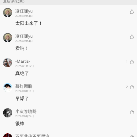
当初的相互支持，我们一起让927成为了开始
最新评论(30)
也直至永恒
凌狂澜yu
歌曲中致敬华晨宇先生的音乐元素：
2025年9月4日
（0:56s～1:14s）英文念白，华晨宇《好想爱这个世界啊》歌词的英
太阳出来了！
文翻译；
（4:14s～4:36s）编曲，华晨宇《与火星的孩子对话》的旋律
凌狂澜yu
2025年9月4日
看呐！
-Martis-
1
2025年1月12日
真绝了
慕灯顾盼
2
2024年8月11日
吊爆了
小灰卷睫盼
2024年6月24日
很棒
不要悲伤不要哭泣