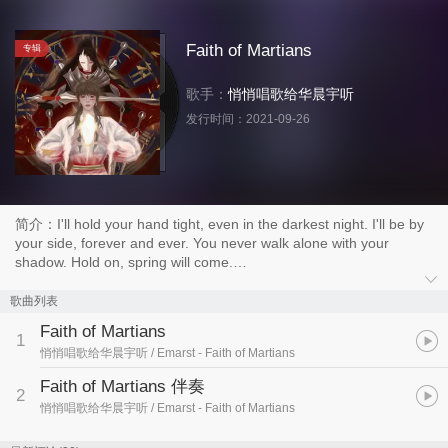
Faith of Martians
专辑
歌手：
悄悄唱歌给华晨宇听
发行时间：
2021-09-26
简介：I'll hold your hand tight, even in the darkest night. I'll be by
your side, forever and ever. You never walk alone with your
shadow. Hold on, spring will come.
————————— 《Faith of Martians》
歌曲列表
这是一份已经持续八年的约定
Faith of Martians
也是你选择接受我们这份爱的开始
1
悄悄唱歌给华晨宇听 / Emarst
- Faith of Martians
这份爱将常伴你左右
直至星球陨落，也不会斑驳
Faith of Martians 伴奏
2
不再踩着自己的影子踏往成长
悄悄唱歌给华晨宇听 / Emarst
- Faith of Martians
尽管向前，我会一路奉陪
前路依然漫长，游戏的号角才吹响