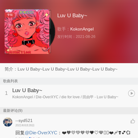
Luv U Baby~
专辑
歌手：
KokonAngel
发行时间：
2021-08-26
简介：Luv U Baby~Luv U Baby~Luv U Baby~Luv U Baby~
歌曲列表
Luv U Baby~
1
KokonAngel / Die-OverXYC / die for love / 田由甲
- Luv U Baby~
最新评论(9)
--syd521
2021年8月26日
回复
@
Die-OverXYC
：
❤️🧡💛💚💙💜🖤🤍🤎❤️‍🔥❤️‍🩹❣️💕💞