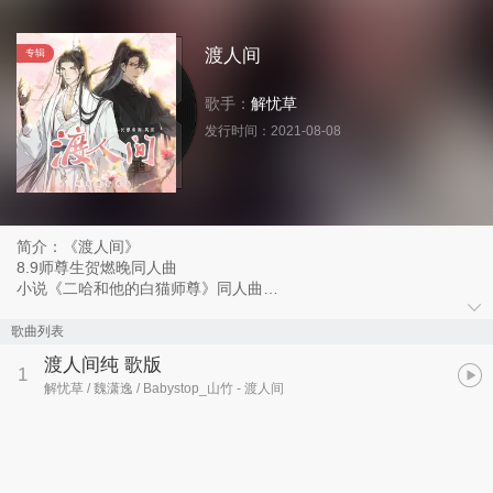
渡人间
专辑
歌手：
解忧草
发行时间：
2021-08-08
简介：《渡人间》
8.9师尊生贺燃晚同人曲
小说《二哈和他的白猫师尊》同人曲
原著：肉包不吃肉
策划/剧情：一袖
歌曲列表
作词：一袖
渡人间纯 歌版
作曲：一袖/炎羽瑾
1
解忧草 / 魏潇逸 / Babystop_山竹
- 渡人间
编曲：炎羽瑾
演唱：Babystop_山竹&魏潇逸
戏腔：解忧草
人声混音：幺唠
和声编写：温说辰