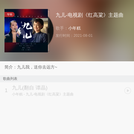
九儿-电视剧《红高粱》主题曲
专辑
歌手：
小年糕
发行时间：
2021-08-01
简介：九儿我，送你去远方~
歌曲列表
九儿
(翻自 谭晶)
1
小年糕
- 九儿-电视剧《红高粱》主题曲