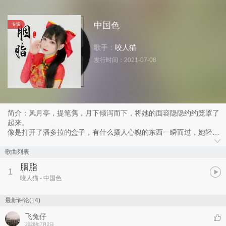
中国色
专辑
歌手：
咬人猫
发行时间：
2021-07-08
简介：风月亭，提笔隽，月下倾泻而下，将她的面容隐隐约约笼罩了
起来。
像是打开了潘多拉的盒子，有什么摄人心魄的东西一瞬而过，她轻拢
面纱，眼波流转间勾唇，明明称不上绝色，却比绝色更艳压。
她是对镜当中一点胭脂色，比耀日更夺目，比春风更折煞，寻常人不
歌曲列表
敢招惹，不俗人也丢魂魄。
胭脂
琴声渐起，衬得她一双含情目愈发锋利。
1
咬人猫
- 中国色
『犹抱琵琶，掩真性情』
众人皆知秦淮河，无人识得胭脂畔。
最新评论(14)
飞兔仔
2026年7月2日