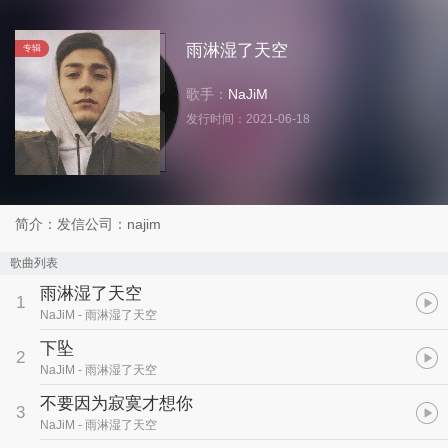
雨淋湿了天空
专辑
歌手：
NaJiM
发行时间：
2021-06-18
简介：发信公司：najim
歌曲列表
雨淋湿了天空
1
NaJiM
- 雨淋湿了天空
下坠
2
NaJiM
- 雨淋湿了天空
不要因为寂寞才想你
3
NaJiM
- 雨淋湿了天空