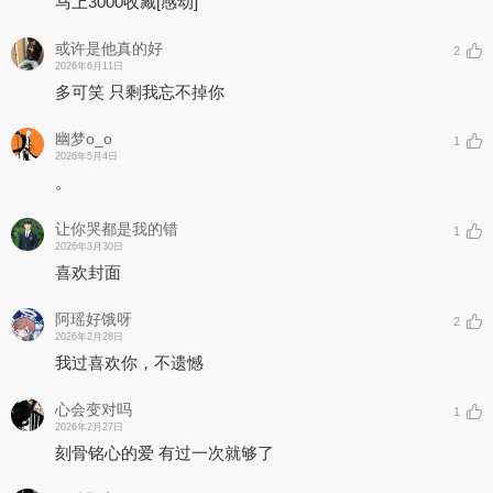
马上3000收藏
[感动]
或许是他真的好
2
2026年6月11日
多可笑 只剩我忘不掉你
幽梦o_o
1
2026年5月4日
。
让你哭都是我的错
1
2026年3月30日
喜欢封面
阿瑶好饿呀
2
2026年2月28日
我过喜欢你，不遗憾
心会变对吗
1
2026年2月27日
刻骨铭心的爱 有过一次就够了