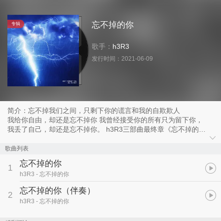
忘不掉的你
专辑
歌手：
h3R3
发行时间：
2021-06-09
简介：忘不掉我们之间，只剩下你的谎言和我的自欺欺人
我给你自由，却还是忘不掉你 我曾经接受你的所有只为留下你，
我丢了自己，却还是忘不掉你。 h3R3三部曲最终章《忘不掉的
你》，制作理念结合前两首细腻深情的风格，内容呼应前作精髓，延
续塑造了一个被离开的深情诉说者，同时加入了全新元素，前奏循环
歌曲列表
的旋律像是一声声质问，渐渐揭开彼此感情的外壳，露出里面支离破
忘不掉的你
碎的芯。h3R3低声宣泄着心痛和不甘，只剩一人桎梏在感情的漩
1
h3R3
- 忘不掉的你
涡，过往的画面像胶片一幕幕播放，如今早已物是人非，只剩冰冷的
房间寂寞的空气回荡着谎言。主歌叙事性的歌词，生动重现你离开我
忘不掉的你（伴奏）
2
的那天，只剩心痛与不甘，想撕开那张微笑的假面，找到答案，冷漠
h3R3
- 忘不掉的你
的话语像雨滴浇灭了希望的火焰，句句诺言化为灰烬，厌恶的眼神将
真心冰封。只能默默接受，低到尘埃，曾经的温柔浇灌在尘埃中开出