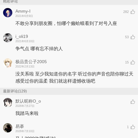
花朵，掏空所有不惜丢了自己也要换成自由给对方。无数个梦里都有
精彩评论
旧人的光临，甜蜜与痛苦交织，脑海中一遍遍心碎的呐喊, “我放你
Ammy-I
282
走，给你自由，能不能让我忘记你。“ 我爱你，是放手，是妥协，是
2021年6月9日
给你自由。
不敢分享到朋友圈，怕哪个癞蛤蟆看到了对号入座
i_oli19
53
2021年6月10日
争气点 哪有忘不掉的人
极品贵公子2005
15
2022年2月13日
没关系啦 至少我知道你的名字 听过你的声音也陪你聊过天
感受过你的温柔 我们就这样遗憾收场吧
最新评论(129)
默认昵称O_o
2026年7月27日
我踏马来啦
易摹
1
2026年7月10日