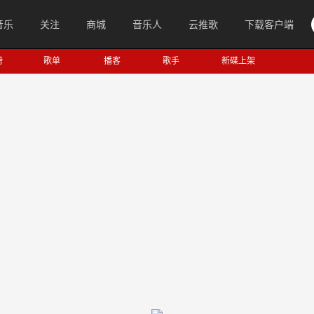
音乐
关注
商城
音乐人
云推歌
下载客户端
榜
歌单
播客
歌手
新碟上架