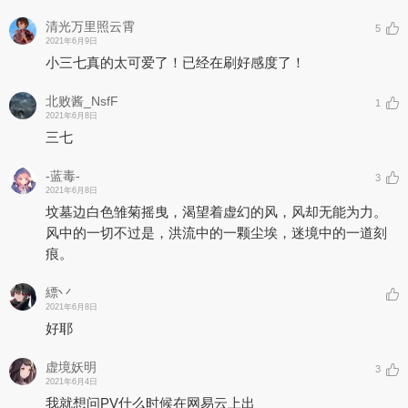
清光万里照云霄
5
2021年6月9日
小三七真的太可爱了！已经在刷好感度了！
北败酱_NsfF
1
2021年6月8日
三七
-蓝毒-
3
2021年6月8日
坟墓边白色雏菊摇曳，渴望着虚幻的风，风却无能为力。
风中的一切不过是，洪流中的一颗尘埃，迷境中的一道刻
痕。
縹丷
2021年6月8日
好耶
虚境妖明
3
2021年6月4日
我就想问PV什么时候在网易云上出