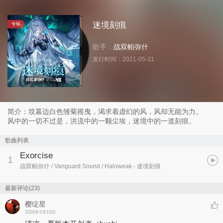
迷境刻痕
专辑
歌手：
战双帕弥什
发行时间：
2021-05-31
简介：坟墓边白色雏菊摇曳，渴求着虚幻的风，风却无能为力。
风中的一切不过是，洪流中的一颗尘埃，迷境中的一道刻痕。
歌曲列表
Exorcise
1
战双帕弥什 / Vanguard Sound / Haloweak
- 迷境刻痕
最新评论(23)
樱绽星
2026年3月15日