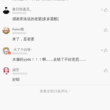
春日快递员_
2
2021年6月3日
感谢库洛送的老婆
[多多耍酷]
Keter啾
2021年6月1日
来了，是老婆
-大了个白呀-
4
2021年5月31日
水濑祈yyds！！！啊……走错了不好意思……
滤空
2021年5月31日
好耶
查看全部
23
条评论