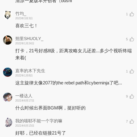
清凉一夏版本开创者（bushi
竹均_
1
2023年3月3日
喜欢三七！
朔里SHUOLY_
5
2022年1月24日
打卡，21号好感8级，距离攻略女儿还差...多少个视听终端
来着(
直率的木下先生
1
2022年1月8日
这主旋律太像2077的the rebel path和cyberninja了吧...
一楼达人
9
2021年6月17日
什么时候出界面BGM啊，挺好听的
我的喵耶不能一个字的嘛
7
2021年6月15日
好耶，已经在链接21号了