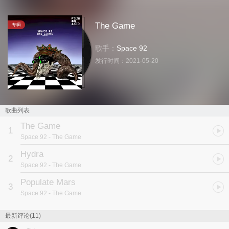
The Game
专辑
歌手：
Space 92
发行时间：
2021-05-20
歌曲列表
The Game
1
Space 92
- The Game
Hydra
2
Space 92
- The Game
Populate Mars
3
Space 92
- The Game
最新评论(11)