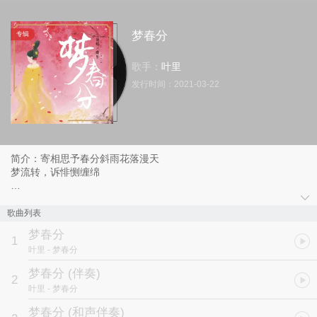
梦春分
专辑
歌手：
叶里
发行时间：
2021-03-22
简介：寄相思予春分斜雨花落漫天
梦流转，诉悱恻缠绵
叶里单曲《梦春分》全新上线
歌曲列表
共流连，朝暮熙攘声色人间
梦春分
携手看，春色绵延无边
1
叶里
- 梦春分
梦春分 (伴奏)
2
叶里
- 梦春分
梦春分 (和声伴奏)