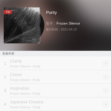
Purity
专辑
歌手：
Frozen Silence
发行时间：
2021-04-15
歌曲列表
Clarity
1
Frozen Silence
- Purity
Closer
2
Frozen Silence
- Purity
Inspiration
3
Frozen Silence
- Purity
Japanese Dreams
4
Frozen Silence
- Purity