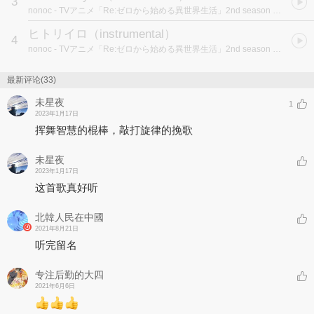
3
nonoc
- TVアニメ「Re:ゼロから始める異世界生活」2nd season 後期エンディングテーマ「Believe in you」 歌：nonoc
ヒトリイロ（instrumental）
4
nonoc
- TVアニメ「Re:ゼロから始める異世界生活」2nd season 後期エンディングテーマ「Believe in you」 歌：nonoc
最新评论(33)
未星夜
1
2023年1月17日
挥舞智慧的棍棒，敲打旋律的挽歌
未星夜
2023年1月17日
这首歌真好听
北韓人民在中國
2021年8月21日
听完留名
专注后勤的大四
2021年6月6日