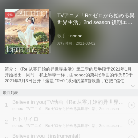
TVアニメ「Re:ゼロから始める異
专辑
世界生活」2nd season 後期エン
ディングテーマ「Believe in
you」 歌：nonoc
歌手：
nonoc
发行时间：
2021-03-02
简介：《Re:从零开始的异世界生活》第二季的后半段于2021年1月
开始播出！同时，和上半季一样，由nonoc的第4张单曲的作为ED于
2021年3月3日公开！这是 "Re0 "系列的第6首歌曲，它把 "信任
"（信じる）的情感进行了完美的演绎，表达地十分细致！请尽情享
受nonoc的清澈嗓音!
歌曲列表
Believe in you
(TV动画《Re:从零开始的异世界生活 第2期后半部分》ED2)
该单曲碟同时也收录了nonoc作词，fu_mou作编曲的《ヒトリイ
1
nonoc
- TVアニメ「Re:ゼロから始める異世界生活」2nd season 後期エンディングテーマ「Believe in you」 歌：nonoc
ロ》。
ヒトリイロ
2
ASIN：B08NW5WDLG
nonoc
- TVアニメ「Re:ゼロから始める異世界生活」2nd season 後期エンディングテーマ「Believe in you」 歌：nonoc
Believe in you（instrumental）