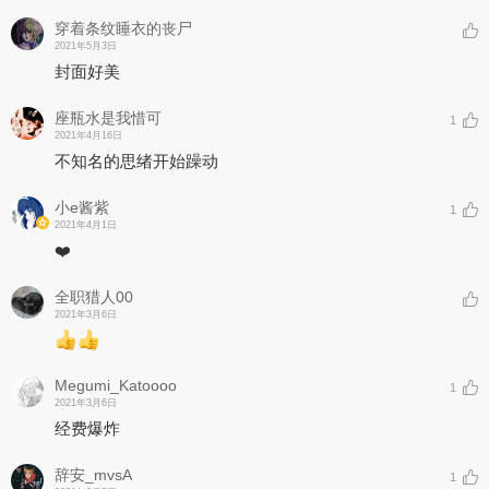
穿着条纹睡衣的丧尸
2021年5月3日
封面好美
座瓶水是我惜可
1
2021年4月16日
不知名的思绪开始躁动
小e酱紫
1
2021年4月1日
❤️
全职猎人00
2021年3月6日
Megumi_Katoooo
1
2021年3月6日
经费爆炸
辞安_mvsA
1