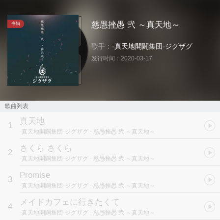
慈愚挫愚 弐 ～真天地～
专辑
歌手：
-真天地開闢集団-ジグザグ
发行时间：
2020-03-17
歌曲列表
真天地
1
-真天地開闢集団-ジグザグ
- 慈愚挫愚 弐 ～真天地～
さくら さくら
2
-真天地開闢集団-ジグザグ
- 慈愚挫愚 弐 ～真天地～
Promise
3
-真天地開闢集団-ジグザグ
- 慈愚挫愚 弐 ～真天地～
メイドカフェに行きたくて
4
-真天地開闢集団-ジグザグ
- 慈愚挫愚 弐 ～真天地～