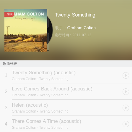
Twenty Something
专辑
歌手：
Graham Colton
发行时间：
2011-07-12
歌曲列表
Twenty Something (acoustic)
1
Graham Colton
- Twenty Something
Love Comes Back Around (acoustic)
2
Graham Colton
- Twenty Something
Helen (acoustic)
3
Graham Colton
- Twenty Something
There Comes A Time (acoustic)
4
Graham Colton
- Twenty Something