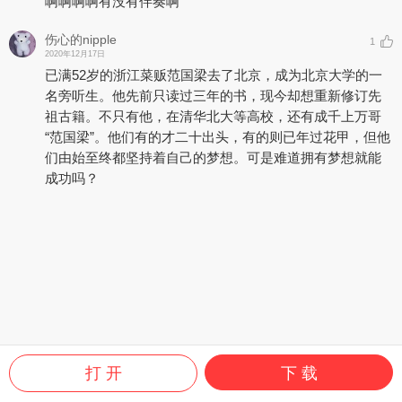
啊啊啊啊有没有伴奏啊
伤心的nipple
1
2020年12月17日
已满52岁的浙江菜贩范国梁去了北京，成为北京大学的一
名旁听生。他先前只读过三年的书，现今却想重新修订先
祖古籍。不只有他，在清华北大等高校，还有成千上万哥
“范国梁”。他们有的才二十出头，有的则已年过花甲，但他
们由始至终都坚持着自己的梦想。可是难道拥有梦想就能
成功吗？
打 开
下 载