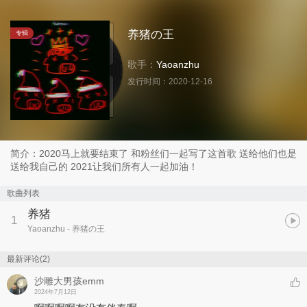
养猪の王
专辑
歌手：
Yaoanzhu
发行时间：
2020-12-16
简介：2020马上就要结束了 和粉丝们一起写了这首歌 送给他们也是
送给我自己的 2021让我们所有人一起加油！
歌曲列表
养猪
1
Yaoanzhu
- 养猪の王
最新评论(2)
沙雕大男孩emm
2024年7月12日