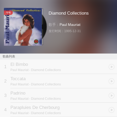
Diamond Collections
专辑
歌手：
Paul Mauriat
发行时间：
1995-12-31
歌曲列表
El Bimbo
1
Paul Mauriat
- Diamond Collections
Toccata
2
Paul Mauriat
- Diamond Collections
Padrino
3
Paul Mauriat
- Diamond Collections
Parapluies De Cherbourg
4
Paul Mauriat
- Diamond Collections