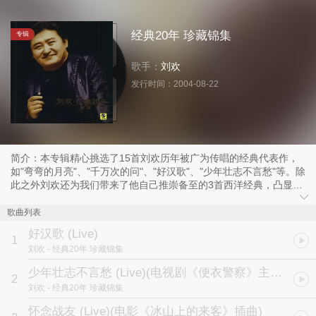
经典20年 珍藏锦集
专辑
歌手：
刘欢
发行时间：
2004-08-22
简介：本专辑精心挑选了15首刘欢历年被广为传唱的经典代表作，
如"弯弯的月亮"、"千万次的问"、"好汉歌"、"少年壮志不言愁"等。除
此之外刘欢还为我们带来了他自己推崇备至的3首西洋经典，凸显其
在驾驭各类歌曲方面的功力。而其深情写作并在当晚唱给亲蜜爱人的
《璐璐》一歌，则是首次公开发表的全新作品，歌曲旋律优美，深情
歌曲列表
款款，给听众带来一个温柔"好男人"形象的全新感觉的刘欢。
好汉歌 (Live)
本专辑经典荟萃，采用64声轨现场录音，发烧级原音重现，现场感极
1
刘欢
- 经典20年 珍藏锦集
强，值得永久收藏。
为了更好地还原演唱会的现场氛围，本专辑在录制时，首次采用了64
少年壮志不言愁 (Live)
(电视剧《便衣警察》主题曲)
2
声轨现场同期录音的方式，每位现场乐手前都有一支独立的高保真收
刘欢
- 经典20年 珍藏锦集
音话筒，确保不错漏每一个精彩的音乐瞬间。而刘欢本人更是亲自参
与专辑的后期制作，在拥有目前内地最顶级合成设备的央视大录音
怀念战友 (Live)
(电影《冰山上的来客》插曲)