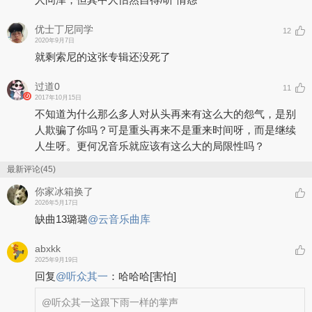
优士丁尼同学
12
2020年9月7日
就剩索尼的这张专辑还没死了
过道0
11
2017年10月15日
不知道为什么那么多人对从头再来有这么大的怨气，是别
人欺骗了你吗？可是重头再来不是重来时间呀，而是继续
人生呀。更何况音乐就应该有这么大的局限性吗？
最新评论(45)
你家冰箱换了
2026年5月17日
缺曲13璐璐
@云音乐曲库
abxkk
2025年9月19日
回复
@
听众其一
：
哈哈哈
[害怕]
@听众其一
这跟下雨一样的掌声