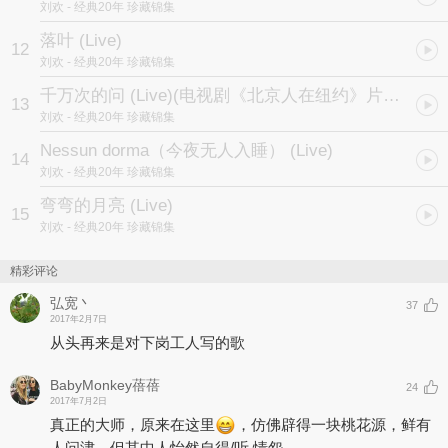
刘欢
- 经典20年 珍藏锦集
落叶 (Live)
12
刘欢
- 经典20年 珍藏锦集
千万次的问 (Live)
(电视剧《北京人在纽约》片头曲)
13
刘欢
- 经典20年 珍藏锦集
Nessun dorma（今夜无人入睡） (Live)
14
刘欢
- 经典20年 珍藏锦集
弯弯的月亮 (Live)
15
刘欢
- 经典20年 珍藏锦集
精彩评论
弘宽丶
37
2017年2月7日
从头再来是对下岗工人写的歌
BabyMonkey蓓蓓
24
2017年7月2日
真正的大师，原来在这里
，仿佛辟得一块桃花源，鲜有
人问津，但其中人怡然自得/听 情怨